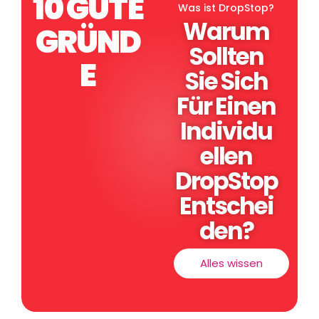
10
GUTE
Was ist DropStop?
Warum
GRÜND
Sollten
E
Sie Sich
Für Einen
Individu
Ellen
DropStop
Entschei
Den?
Alles wissen