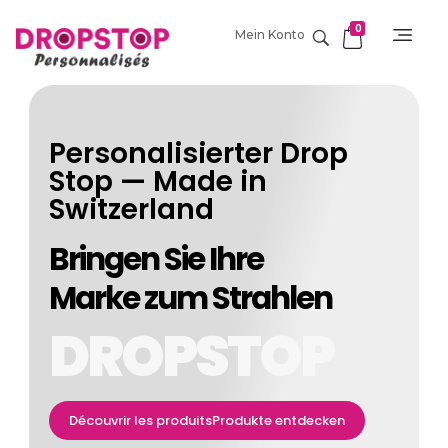
0
Mein Konto
DropStop Print
Impression personnalisée de Drop Stop
Personalisierter Drop
Stop — Made in
Switzerland
Bringen Sie Ihre
Marke zum Strahlen
DROPSTOP
Découvrir les produitsProdukte entdecken