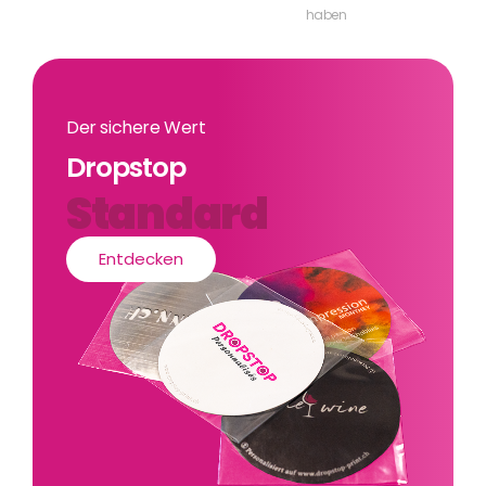
haben
Der sichere Wert
Dropstop
Standard
Entdecken