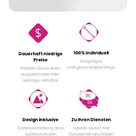
100% individuell
Dauerhaft niedrige
Preise
Einzigartiges,
maßgeschneidertes Design
Profitieren Sie von einem
ausgezeichneten Preis-
Leistungs-Verhältnis
Design inklusive
Zu Ihren Diensten
Kostenlose Erstellung, ohne
Experten, die sich Ihrer
zusätzliche Kosten
Zufriedenheit verschrieben