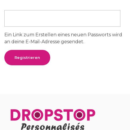
:
Ein Link zum Erstellen eines neuen Passworts wird
an deine E-Mail-Adresse gesendet.
Registrieren
A
l
t
e
r
n
a