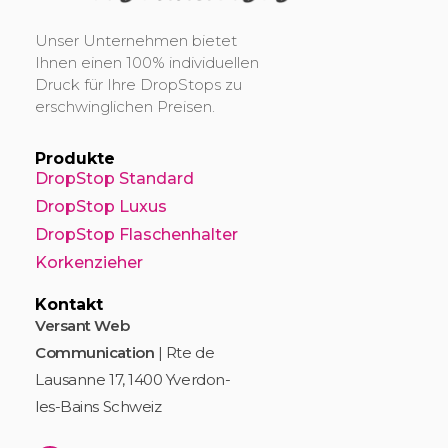
t
DropStop Print
Impression personnalisée de Drop Stop
i
Unser Unternehmen bietet
v
Ihnen einen 100% individuellen
e
Druck für Ihre DropStops zu
:
erschwinglichen Preisen.
Produkte
DropStop Standard
DropStop Luxus
DropStop Flaschenhalter
Korkenzieher
Kontakt
Versant Web
Communication
| Rte de
Lausanne 17, 1400 Yverdon-
les-Bains Schweiz