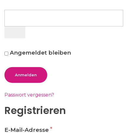
A
Angemeldet bleiben
l
t
e
Anmelden
r
n
Passwort vergessen?
a
t
Registrieren
i
v
e
*
E-Mail-Adresse