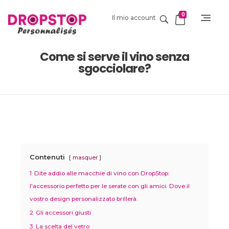
0
Il mio account
DropStop Print
Impression personnalisée de Drop Stop
Come si serve il vino senza
sgocciolare?
Contenuti
masquer
1
Dite addio alle macchie di vino con DropStop:
l'accessorio perfetto per le serate con gli amici. Dove il
vostro design personalizzato brillerà.
2
Gli accessori giusti
3
La scelta del vetro