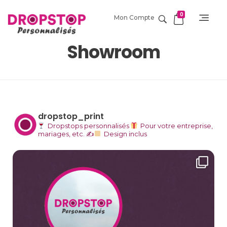
0
Mon Compte
DropStop Print
Impression personnalisée de Drop Stop
Showroom
dropstop_print
Dropstops personnalisés
Pour votre entreprise,
mariages, etc.
✍
Design inclus